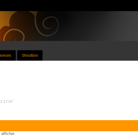
nnonces
Shoutbox
13 17:47
 afficher.