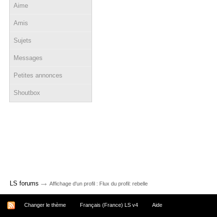
Aime
Amis
Sujets
Messages
Petites annonces
Shoutbox
→
LS forums
Affichage d'un profil : Flux du profil: rebelle
Changer le thème
Français (France) LS v4
Aide