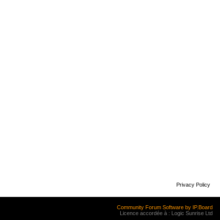
Privacy Policy
Community Forum Software by IP.Board
Licence accordée à : Logic Sunrise Ltd