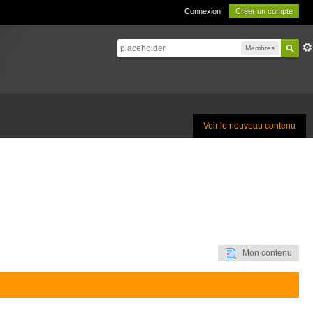
Connexion
Créer un compte
Membres
Voir le nouveau contenu
Mon contenu