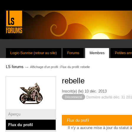
Logic-Sunrise (retour au site)
Forums
Membres
Petites a
→
LS forums
Affichage d'un profil : Flux du profil: rebelle
rebelle
Inscrit(e) (le) 10 déc. 2013
Déconnecté
Dernière activité déc. 31 20
Aperçu
Flux du profil
Flux du profil
Il n'y a aucune mise à jour du statut à