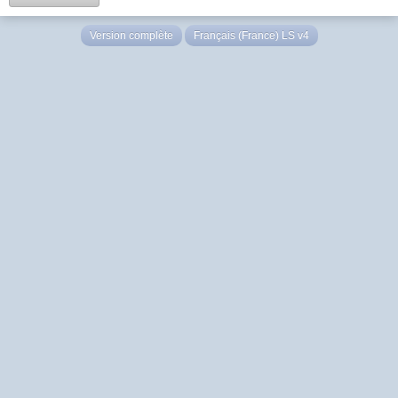
Version complète
Français (France) LS v4