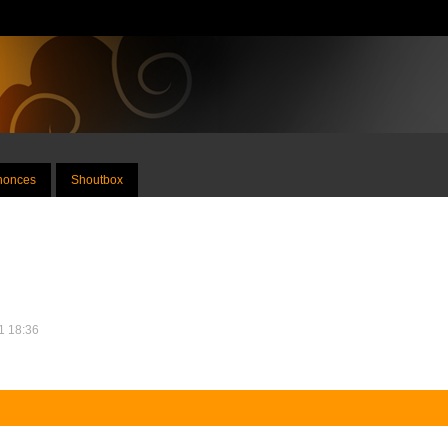
nnonces
Shoutbox
21 18:36