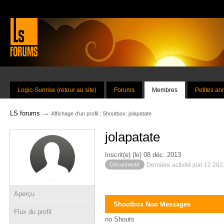
Logic-Sunrise (retour au site)
Forums
Membres
Petites a
→
LS forums
Affichage d'un profil : Shoutbox: jolapatate
jolapatate
Inscrit(e) (le) 08 déc. 2013
Déconnecté
Dernière activité juin 12 20
Aperçu
Shoutbox Non Messages
Flux du profil
no Shouts