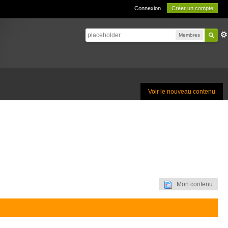
Connexion
Créer un compte
Membres
Voir le nouveau contenu
Mon contenu