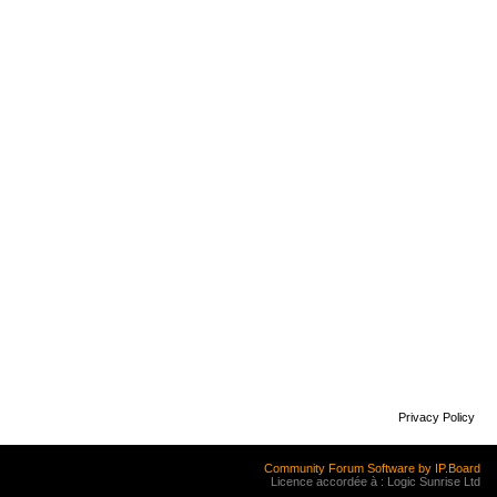
Privacy Policy
Community Forum Software by IP.Board
Licence accordée à : Logic Sunrise Ltd