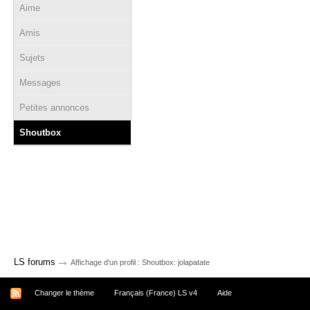
Aime
Amis
Sujets
Messages
Petites annonces
Shoutbox
→
LS forums
Affichage d'un profil : Shoutbox: jolapatate
Changer le thème
Français (France) LS v4
Aide