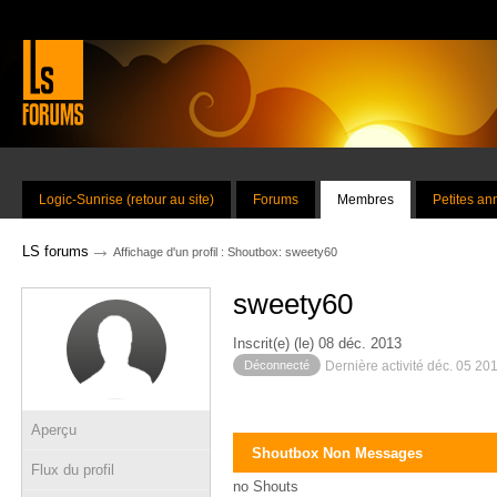
Logic-Sunrise (retour au site)
Forums
Membres
Petites a
→
LS forums
Affichage d'un profil : Shoutbox: sweety60
sweety60
Inscrit(e) (le) 08 déc. 2013
Déconnecté
Dernière activité déc. 05 20
Aperçu
Shoutbox Non Messages
Flux du profil
no Shouts