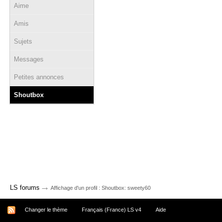
Aime
Amis
Sujets
Messages
Petites annonces
Shoutbox
→
LS forums
Affichage d'un profil : Shoutbox: sweety60
Changer le thème
Français (France) LS v4
Aide