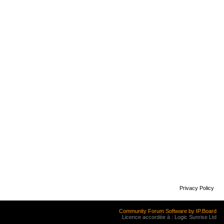
Privacy Policy
Community Forum Software by IP.Board
Licence accordée à : Logic Sunrise Ltd