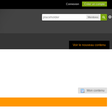
Connexion
Créer un compte
Membres
Voir le nouveau contenu
Mon contenu