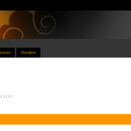
nnonces
Shoutbox
14 12:43