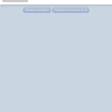
Version complète
Français (France) LS v4