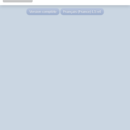
Version complète
Français (France) LS v4