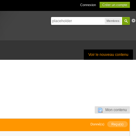
Connexion
Créer un compte
Membres
Voir le nouveau contenu
Mon contenu
Donné(s)
Reçu(s)