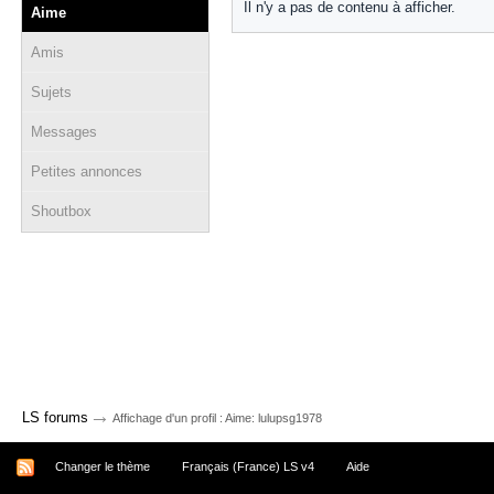
Il n'y a pas de contenu à afficher.
Aime
Amis
Sujets
Messages
Petites annonces
Shoutbox
→
LS forums
Affichage d'un profil : Aime: lulupsg1978
Changer le thème
Français (France) LS v4
Aide