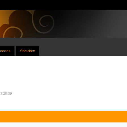
nnonces
Shoutbox
13 20:39