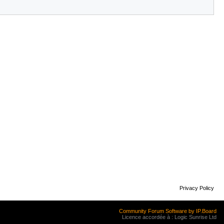
Privacy Policy
Community Forum Software by IP.Board
Licence accordée à : Logic Sunrise Ltd