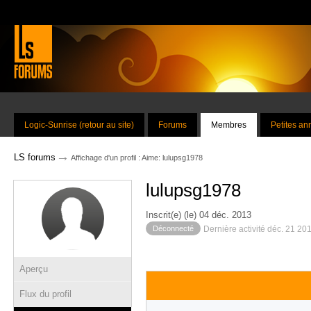
Logic-Sunrise (retour au site)
Forums
Membres
Petites a
→
LS forums
Affichage d'un profil : Aime: lulupsg1978
lulupsg1978
Inscrit(e) (le) 04 déc. 2013
Déconnecté
Dernière activité déc. 21 20
Aperçu
Flux du profil