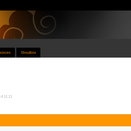
nnonces
Shoutbox
14 11:11