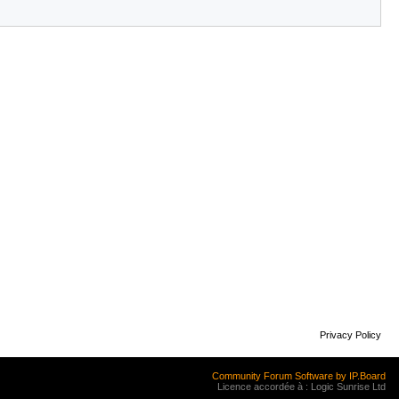
Privacy Policy
Community Forum Software by IP.Board
Licence accordée à : Logic Sunrise Ltd