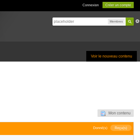
Connexion
Créer un compte
Membres
Voir le nouveau contenu
Mon contenu
Donné(s)
Reçu(s)