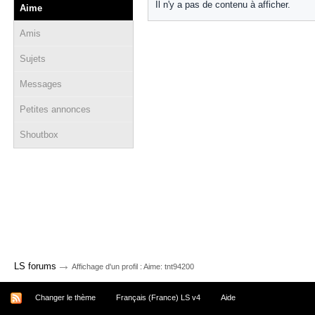
Il n'y a pas de contenu à afficher.
Aime
Amis
Sujets
Messages
Petites annonces
Shoutbox
→
LS forums
Affichage d'un profil : Aime: tnt94200
Changer le thème
Français (France) LS v4
Aide