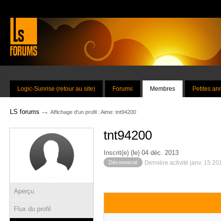
Logic-Sunrise (retour au site)
Forums
Membres
Petites a
→
LS forums
Affichage d'un profil : Aime: tnt94200
tnt94200
Inscrit(e) (le) 04 déc. 2013
Déconnecté
Dernière activité janv. 15 20
Aperçu
Flux du profil