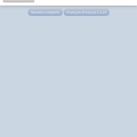
Version complète
Français (France) LS v4