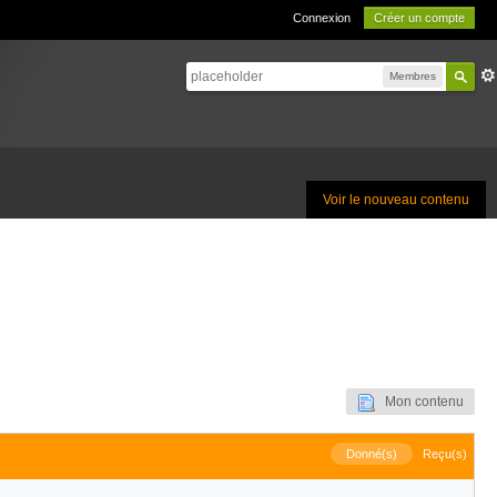
Connexion
Créer un compte
Membres
Voir le nouveau contenu
Mon contenu
Donné(s)
Reçu(s)