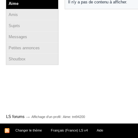
Il n'y a pas de contenu à afficher.
Aime
Amis
Sujets
Messages
Petites annonces
Shoutbox
→
LS forums
Affichage d'un profil : Aime: tnt94200
Changer le thème
Français (France) LS v4
Aide