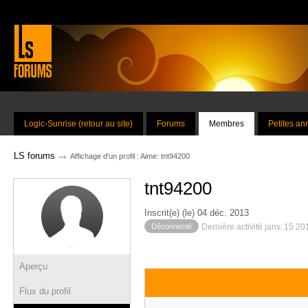
Logic-Sunrise (retour au site)
Forums
Membres
Petites a
→
LS forums
Affichage d'un profil : Aime: tnt94200
tnt94200
Inscrit(e) (le) 04 déc. 2013
Déconnecté
Dernière activité janv. 15 20
Aperçu
Flux du profil