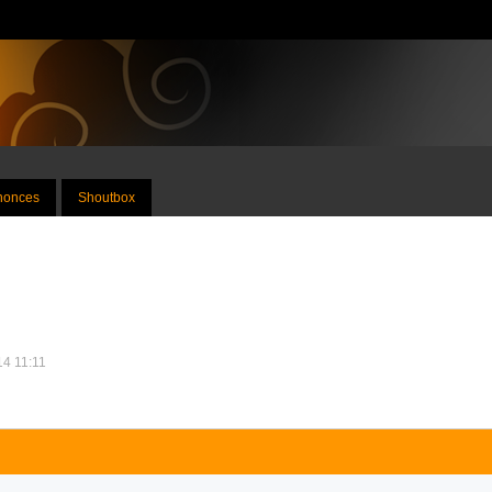
nnonces
Shoutbox
14 11:11