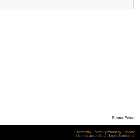
Privacy Policy
Community Forum Software by IP.Board
Licence accordée à : Logic Sunrise Ltd