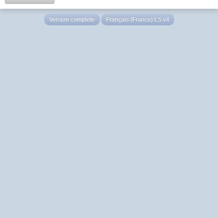
Version complète
Français (France) LS v4