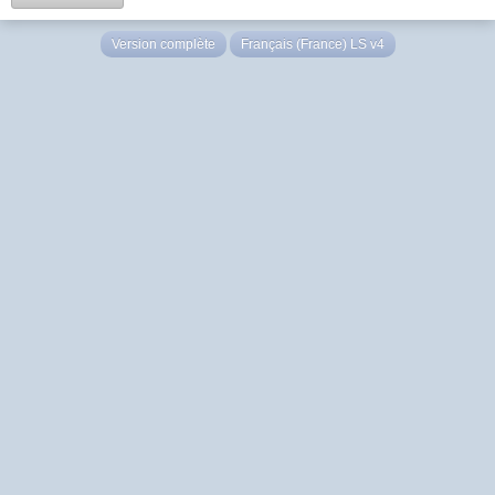
Version complète
Français (France) LS v4