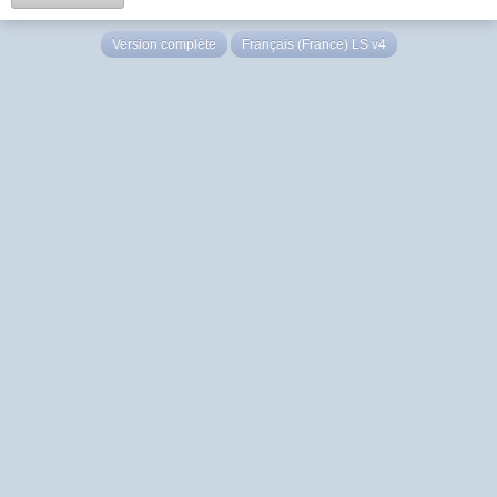
Version complète
Français (France) LS v4