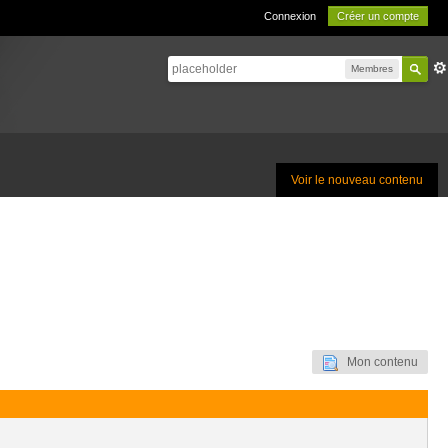
Connexion
Créer un compte
Membres
Voir le nouveau contenu
Mon contenu