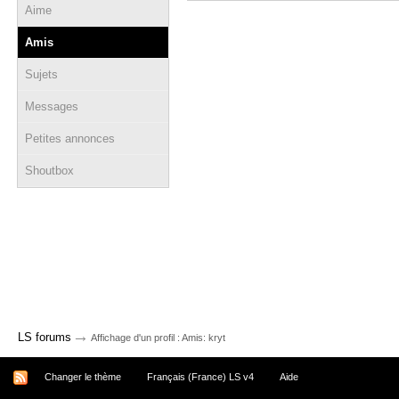
Aime
Amis
Sujets
Messages
Petites annonces
Shoutbox
→
LS forums
Affichage d'un profil : Amis: kryt
Changer le thème
Français (France) LS v4
Aide