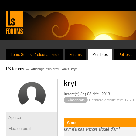
Logic-Sunrise (retour au site)
Forums
Membres
Petites a
→
LS forums
Affichage d'un profil : Amis: kryt
kryt
Inscrit(e) (le) 03 déc. 2013
Déconnecté
Dernière activité févr. 12 20
Aperçu
Amis
Flux du profil
kryt n'a pas encore ajouté d'ami.