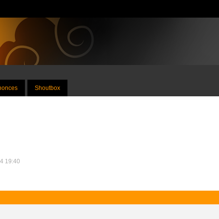
nnonces
Shoutbox
14 19:40