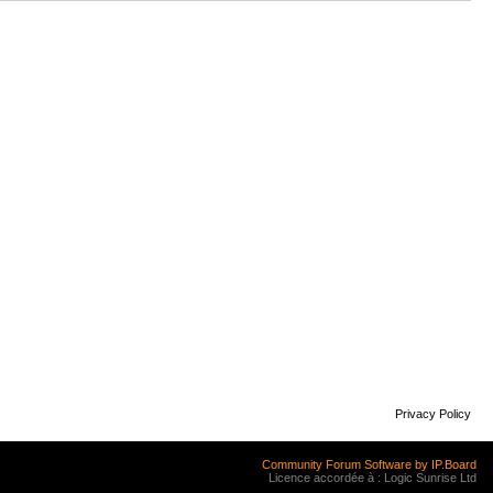
Privacy Policy
Community Forum Software by IP.Board
Licence accordée à : Logic Sunrise Ltd