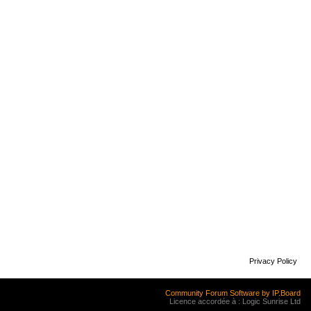
Privacy Policy
Community Forum Software by IP.Board
Licence accordée à : Logic Sunrise Ltd