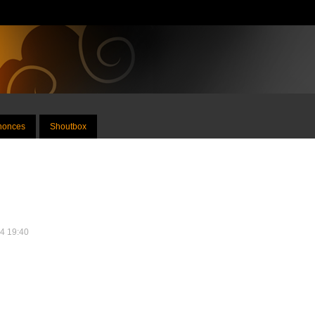
nnonces
Shoutbox
14 19:40