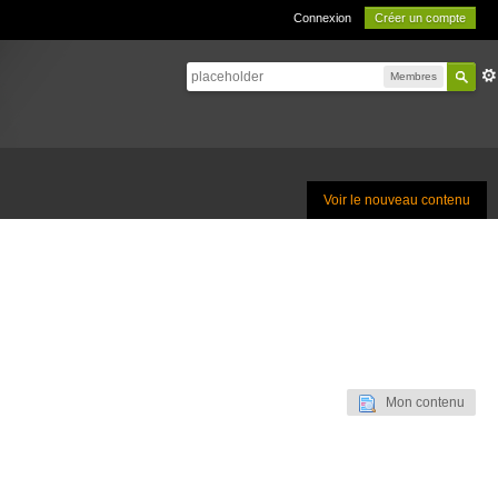
Connexion
Créer un compte
Membres
Voir le nouveau contenu
Mon contenu