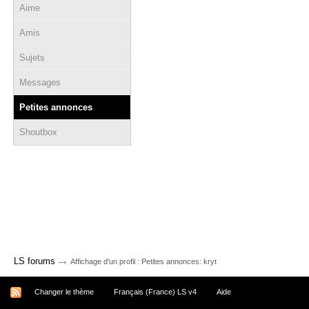
Aime
Amis
Sujets
Messages
Petites annonces
Shoutbox
→
LS forums
Affichage d'un profil : Petites annonces: kryt
Changer le thème
Français (France) LS v4
Aide