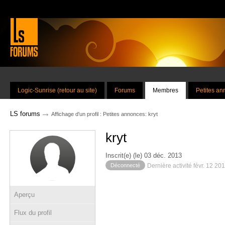
Logic-Sunrise (retour au site)
Forums
Membres
Petites a
→
LS forums
Affichage d'un profil : Petites annonces: kryt
kryt
Inscrit(e) (le) 03 déc. 2013
Déconnecté
Dernière activité févr. 12 20
Aperçu
Flux du profil