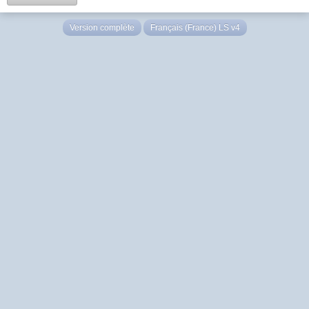
Version complète
Français (France) LS v4