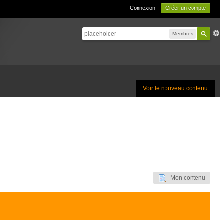
Connexion
Créer un compte
Membres
Voir le nouveau contenu
Mon contenu