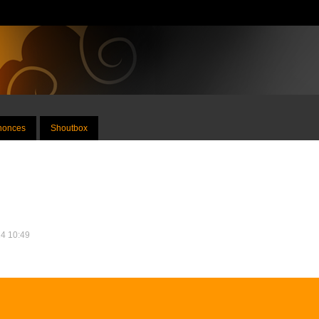
nnonces
Shoutbox
24 10:49