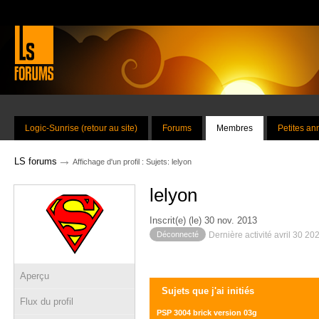
Logic-Sunrise (retour au site)
Forums
Membres
Petites a
→
LS forums
Affichage d'un profil : Sujets: lelyon
lelyon
Inscrit(e) (le) 30 nov. 2013
Déconnecté
Dernière activité avril 30 20
Aperçu
Sujets que j'ai initiés
Flux du profil
PSP 3004 brick version 03g