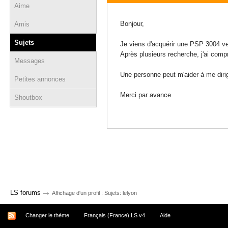
Aime
07 mai 2023 - 08:28
Bonjour,
Amis
Sujets
Je viens d'acquérir une PSP 3004 vers
Après plusieurs recherche, j'ai compr
Messages
Une personne peut m'aider à me diri
Petites annonces
Merci par avance
Shoutbox
→
LS forums
Affichage d'un profil : Sujets: lelyon
Changer le thème
Français (France) LS v4
Aide