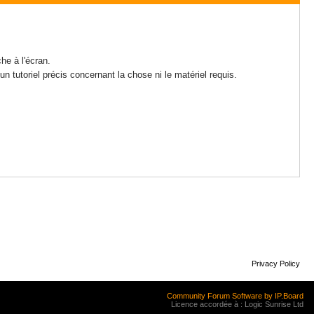
he à l'écran.
n tutoriel précis concernant la chose ni le matériel requis.
Privacy Policy
Community Forum Software by IP.Board
Licence accordée à : Logic Sunrise Ltd