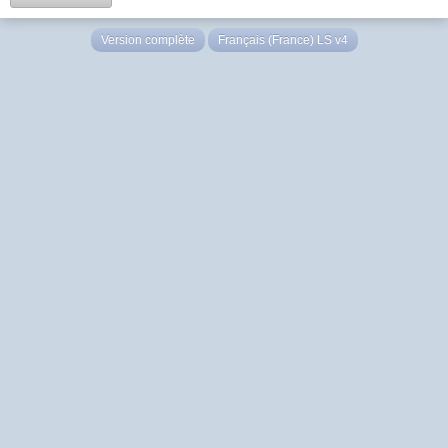
Version complète
Français (France) LS v4