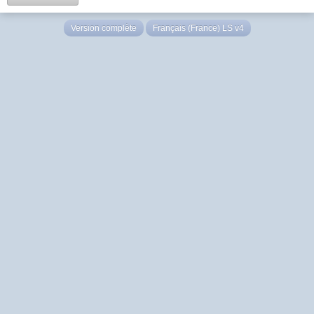
Version complète
Français (France) LS v4