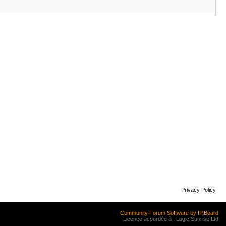
Privacy Policy
Community Forum Software by IP.Board
Licence accordée à : Logic Sunrise Ltd