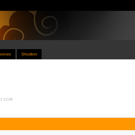
nnonces
Shoutbox
13 13:08