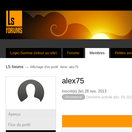
Logic-Sunrise (retour au site)
Forums
Membres
Petites a
→
LS forums
Affichage d'un profil : Aime: alex75
alex75
Inscrit(e) (le) 28 nov. 2013
Déconnecté
Dernière activité déc. 05 20
Aperçu
Flux du profil