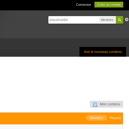
Connexion
Créer un compte
Membres
Voir le nouveau contenu
Mon contenu
Donné(s)
Reçu(s)