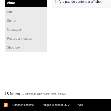
Il n'y a pas de contenu à afficher.
Aime
Amis
Sujets
Messages
Petites annonces
Shoutbox
→
LS forums
Affichage d'un profil : Aime: alex75
Changer le thème
Français (France) LS v4
Aide