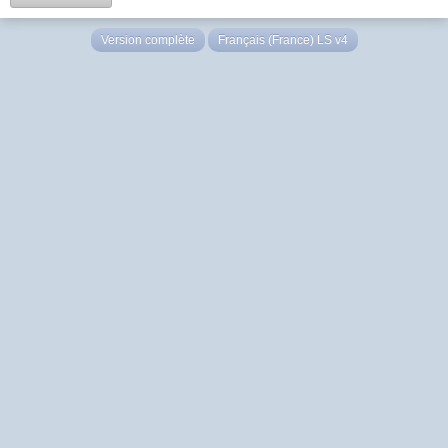
Version complète
Français (France) LS v4