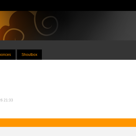
nnonces
Shoutbox
26 21:33