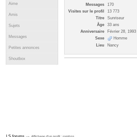
Aime
Messages
170
Visites sur le profil
13 773
Amis
Titre
Sunriseur
Âge
33 ans
Sujets
Anniversaire
Février 28, 1993
Messages
Sexe
Homme
Lieu
Nancy
Petites annonces
Shoutbox
→
LS forums
Affichage d'un profil : rombzg