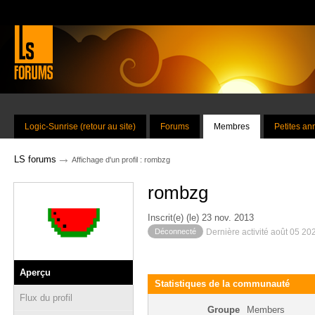
Logic-Sunrise (retour au site)
Forums
Membres
Petites a
→
LS forums
Affichage d'un profil : rombzg
rombzg
Inscrit(e) (le) 23 nov. 2013
Déconnecté
Dernière activité août 05 20
Aperçu
Statistiques de la communauté
Flux du profil
Groupe
Members