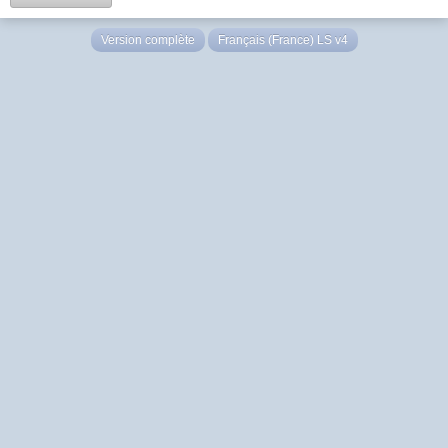
Version complète
Français (France) LS v4