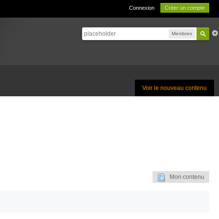
Connexion
Créer un compte
Membres
Voir le nouveau contenu
Mon contenu