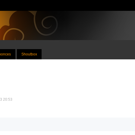
nnonces
Shoutbox
13 20:53