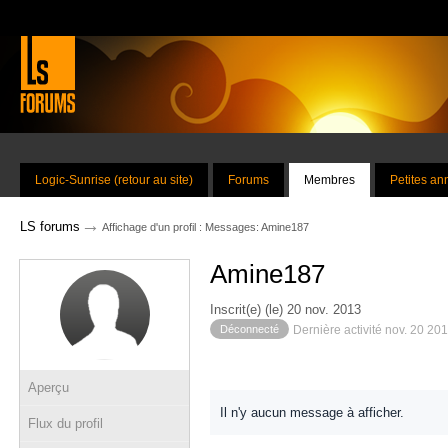
Logic-Sunrise (retour au site)
Forums
Membres
Petites a
→
LS forums
Affichage d'un profil : Messages: Amine187
Amine187
Inscrit(e) (le) 20 nov. 2013
Déconnecté
Dernière activité nov. 20 20
Aperçu
Il n'y aucun message à afficher.
Flux du profil