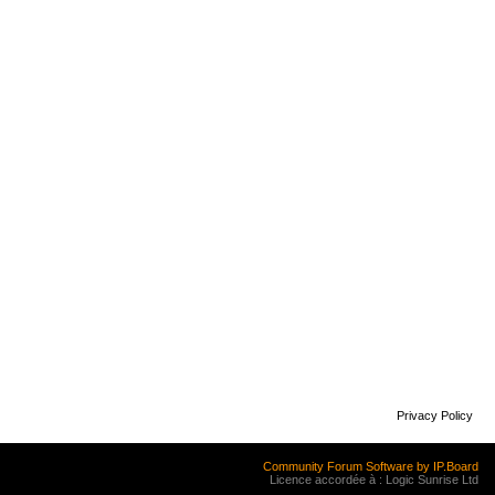
Privacy Policy
Community Forum Software by IP.Board
Licence accordée à : Logic Sunrise Ltd