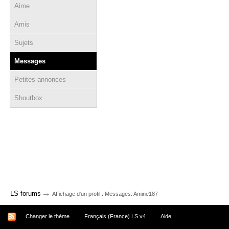
Aime
Amis
Sujets
Messages
Petites annonces
Shoutbox
→
LS forums
Affichage d'un profil : Messages: Amine187
Changer le thème
Français (France) LS v4
Aide