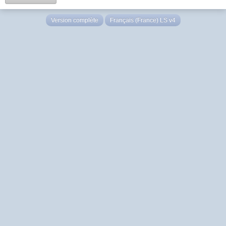
Version complète
Français (France) LS v4