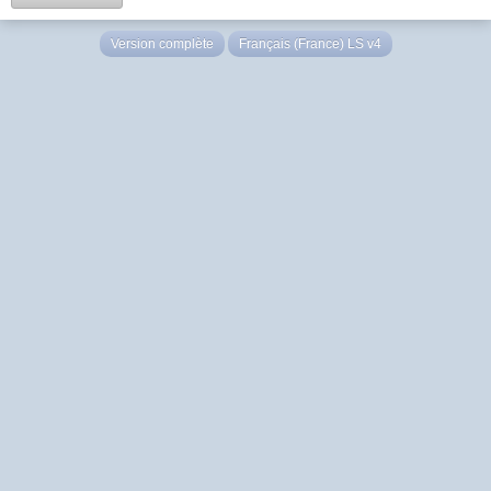
Version complète
Français (France) LS v4