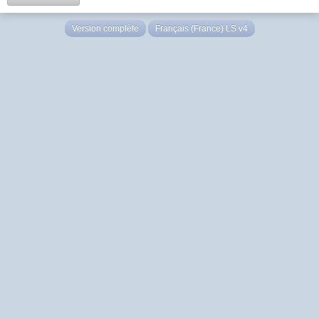
Version complète
Français (France) LS v4