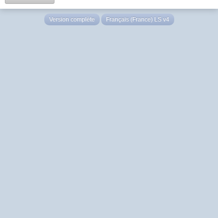
Version complète
Français (France) LS v4