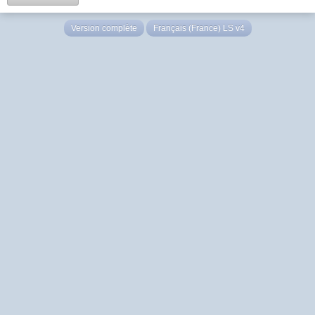
Version complète
Français (France) LS v4