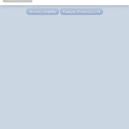
Version complète
Français (France) LS v4