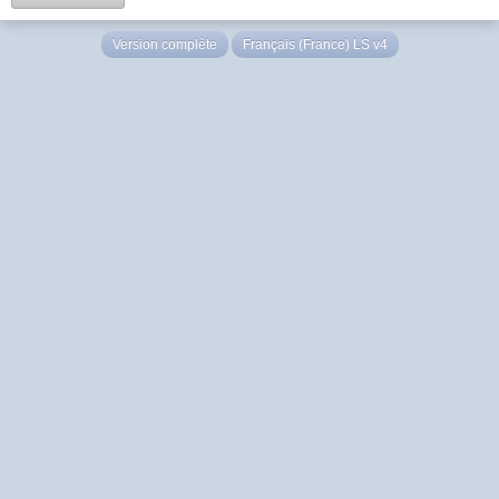
Version complète
Français (France) LS v4