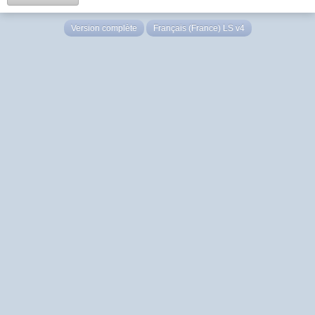
Version complète
Français (France) LS v4