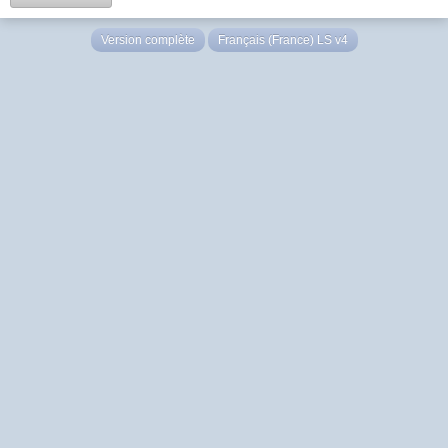
Version complète
Français (France) LS v4