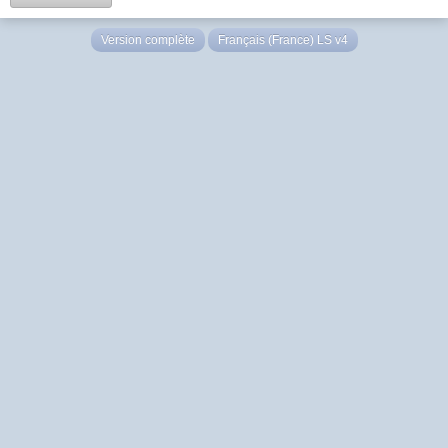
Version complète
Français (France) LS v4