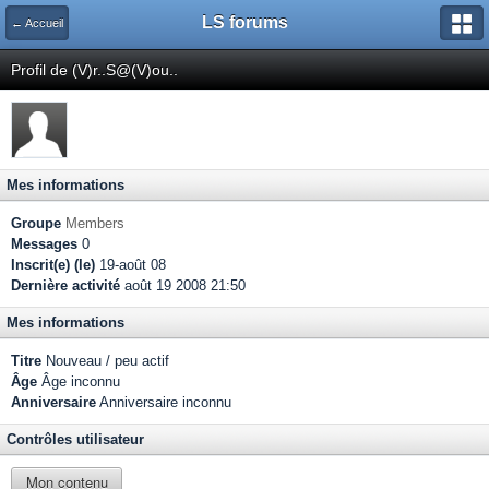
LS forums
← Accueil
Profil de (V)r..S@(V)ou..
Mes informations
Groupe
Members
Messages
0
Inscrit(e) (le)
19-août 08
Dernière activité
août 19 2008 21:50
Mes informations
Titre
Nouveau / peu actif
Âge
Âge inconnu
Anniversaire
Anniversaire inconnu
Contrôles utilisateur
Mon contenu