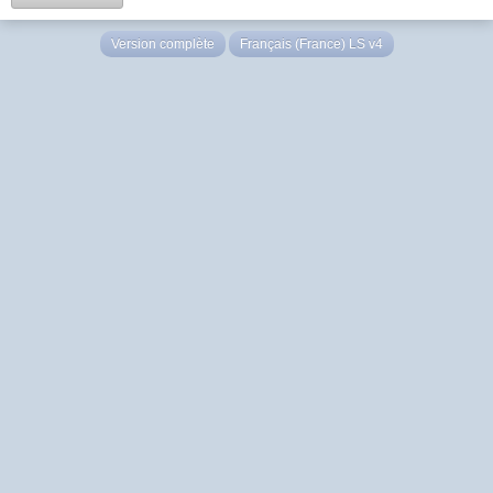
Version complète
Français (France) LS v4