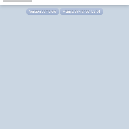
Version complète
Français (France) LS v4