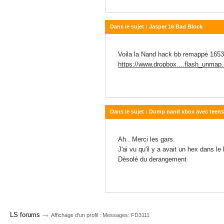
Dans le sujet : Jasper 16 Bad Block
13 décembre 2013 - 19:20
Voila la Nand hack bb remappé 1653
https://www.dropbox....flash_unmap.
Dans le sujet : Dump nand xbox avec teens
12 décembre 2013 - 20:54
Ah.. Merci les gars.
J'ai vu qu'il y a avait un hex dans 
Désolé du derangement
→
LS forums
Affichage d'un profil : Messages: FD3111