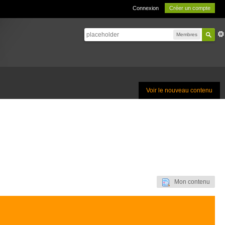
Connexion
Créer un compte
Membres
Voir le nouveau contenu
Mon contenu