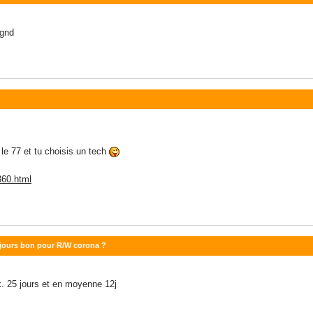
 gnd
 le 77 et tu choisis un tech
360.html
ujours bon pour R/W corona ?
x. 25 jours et en moyenne 12j