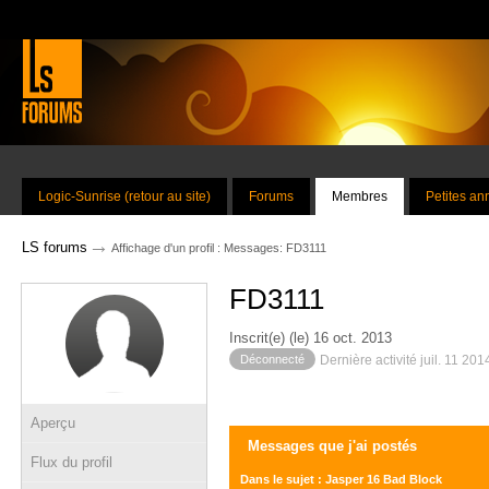
Logic-Sunrise (retour au site)
Forums
Membres
Petites a
→
LS forums
Affichage d'un profil : Messages: FD3111
FD3111
Inscrit(e) (le) 16 oct. 2013
Déconnecté
Dernière activité juil. 11 20
Aperçu
Messages que j'ai postés
Flux du profil
Dans le sujet : Jasper 16 Bad Block