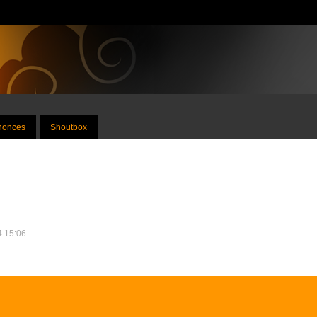
nnonces
Shoutbox
14 15:06