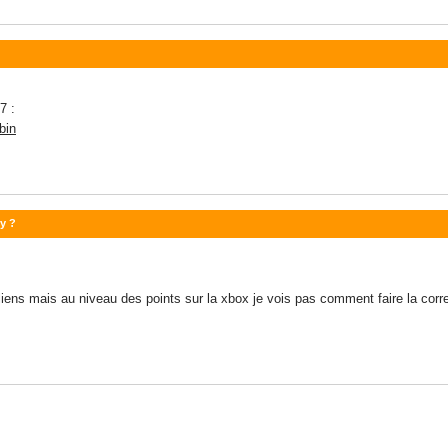
7 :
bin
y ?
le liens mais au niveau des points sur la xbox je vois pas comment faire la co