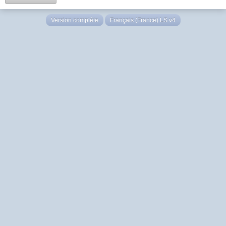
Version complète
Français (France) LS v4