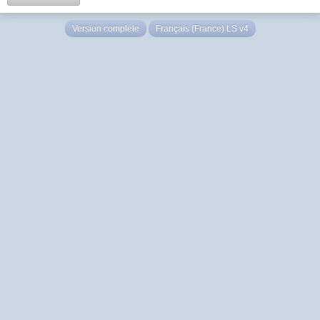
Version complète
Français (France) LS v4