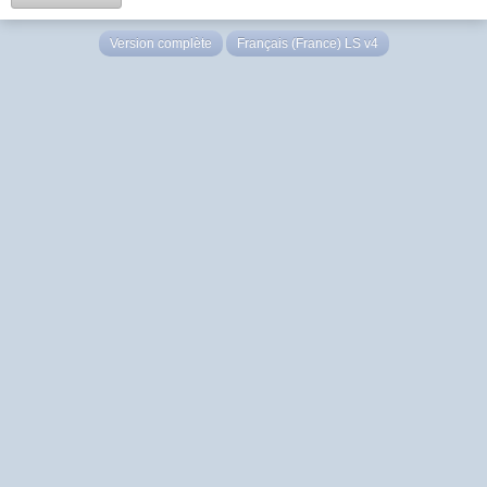
Version complète
Français (France) LS v4