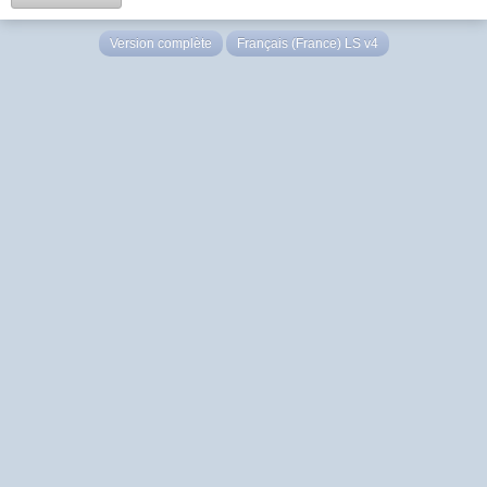
Version complète
Français (France) LS v4