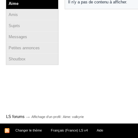
Il n'y a pas de contenu à afficher.
Aime
Amis
Sujets
Messages
Petites annonces
Shoutbox
→
LS forums
Affichage d'un profil : Aime: valkyrie
Changer le thème
Français (France) LS v4
Aide