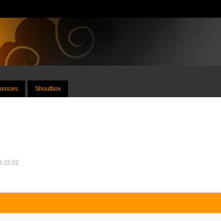
nnonces
Shoutbox
13 22:32