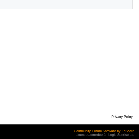
Privacy Policy
Community Forum Software by IP.Board
Licence accordée à : Logic Sunrise Ltd