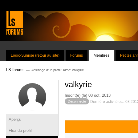
Logic-Sunrise (retour au site)
Forums
Membres
Petites a
→
LS forums
Affichage d'un profil : Aime: valkyrie
valkyrie
Inscrit(e) (le) 08 oct. 2013
Déconnecté
Dernière activité oct. 08 20
Aperçu
Flux du profil