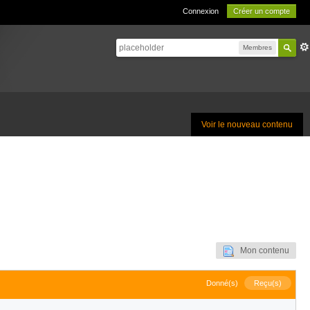
Connexion
Créer un compte
Membres
Voir le nouveau contenu
Mon contenu
Donné(s)
Reçu(s)