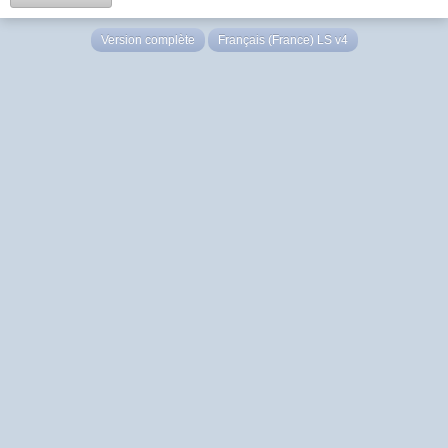
Version complète
Français (France) LS v4