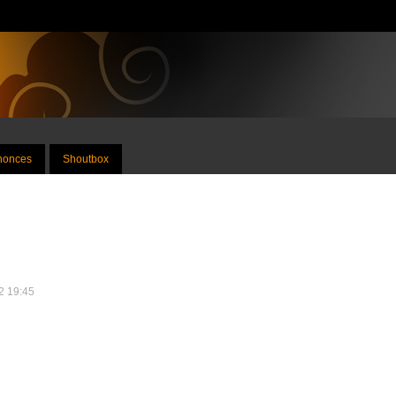
nnonces
Shoutbox
22 19:45