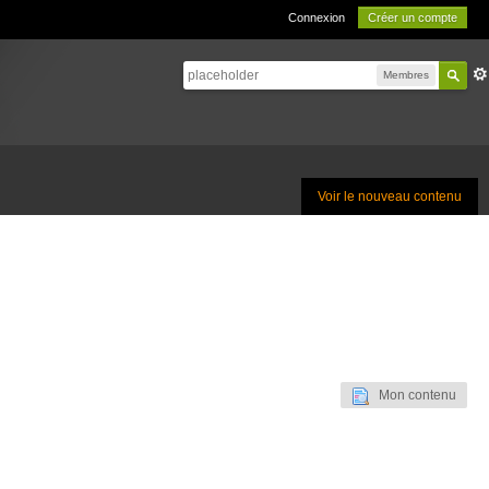
Connexion
Créer un compte
Membres
Voir le nouveau contenu
Mon contenu