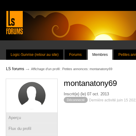
Logic-Sunrise (retour au site)
Forums
Membres
Petites a
→
LS forums
Affichage d'un profil : Petites annonces: montanatony69
montanatony69
Inscrit(e) (le) 07 oct. 2013
Déconnecté
Dernière activité juin 15 20
Aperçu
Flux du profil