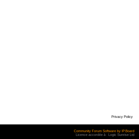
Privacy Policy
Community Forum Software by IP.Board
Licence accordée à : Logic Sunrise Ltd