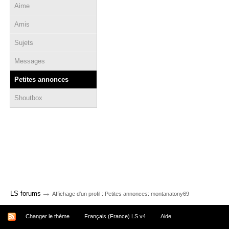
Aime
Amis
Sujets
Messages
Petites annonces
Shoutbox
→
LS forums
Affichage d'un profil : Petites annonces: montanatony69
Changer le thème
Français (France) LS v4
Aide