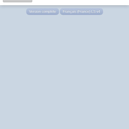
Version complète
Français (France) LS v4