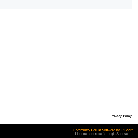
Privacy Policy
Community Forum Software by IP.Board
Licence accordée à : Logic Sunrise Ltd