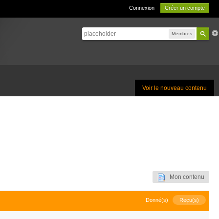
Connexion
Créer un compte
Membres
Voir le nouveau contenu
Mon contenu
Donné(s)
Reçu(s)