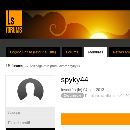
Logic-Sunrise (retour au site)
Forums
Membres
Petites a
→
LS forums
Affichage d'un profil : Aime: spyky44
spyky44
Inscrit(e) (le) 04 oct. 2013
Déconnecté
Dernière activité mars 04 2
Aperçu
Flux du profil