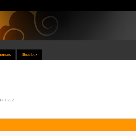
nnonces
Shoutbox
014 16:12