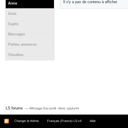
Il n'y a pas de contenu à afficher.
Aime
Amis
Sujets
Messages
Petites annonces
Shoutbox
→
LS forums
Affichage d'un profil : Aime: spyky44
Changer le thème
Français (France) LS v4
Aide