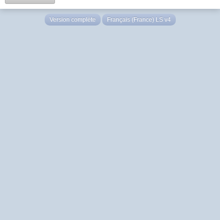
Version complète
Français (France) LS v4