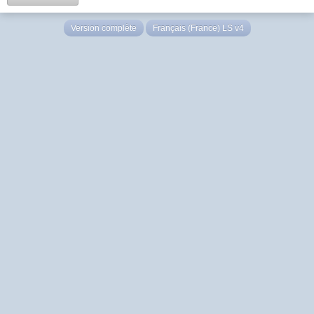
Version complète
Français (France) LS v4