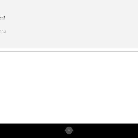
tif
onnu