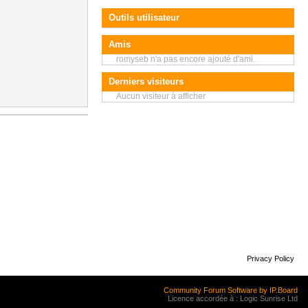
Outils utilisateur
Amis
romyseb n'a pas encore ajouté d'ami.
Derniers visiteurs
Aucun visiteur à afficher
Privacy Policy
Community Forum Software by IP.Board
Licence accordée à : Logic Sunrise Ltd