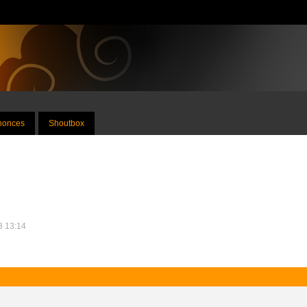
nnonces
Shoutbox
13 13:14