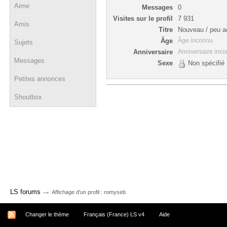
Aime
Messages
0
Visites sur le profil
7 931
Amis
Titre
Nouveau / peu ac
Âge
Âge inconnu
Sujets
Anniversaire
Anniversaire inc
Messages
Sexe
Non spécifié
Petites annonces
Shoutbox
→
LS forums
Affichage d'un profil : romyseb
Changer le thème
Français (France) LS v4
Aide