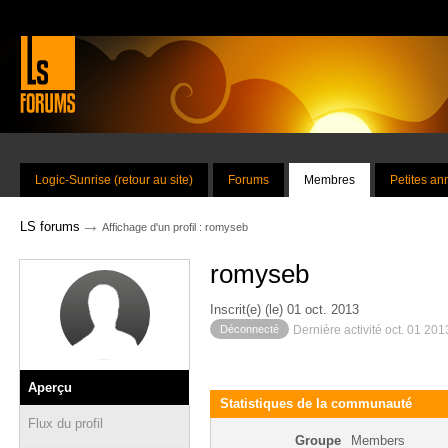
Logic-Sunrise (retour au site)
Forums
Membres
Petites a
→
LS forums
Affichage d'un profil : romyseb
romyseb
Inscrit(e) (le) 01 oct. 2013
Déconnecté
Dernière activité oct. 01 20
Aperçu
Statistiques de la communauté
Flux du profil
Groupe
Members