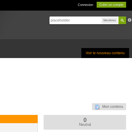
Connexion
Créer un compte
Membres
Voir le nouveau contenu
Mon contenu
0
Neutral