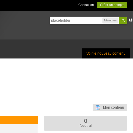
Connexion
Créer un compte
Membres
Voir le nouveau contenu
Mon contenu
0
Neutral