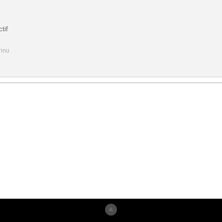
tif
onnu