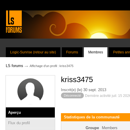
Logic-Sunrise (retour au site)
Forums
Membres
Petites a
→
LS forums
Affichage d'un profil : kriss3475
kriss3475
Inscrit(e) (le) 30 sept. 2013
Déconnecté
Dernière activité juil. 15 20
Aperçu
Statistiques de la communauté
Flux du profil
Groupe
Members