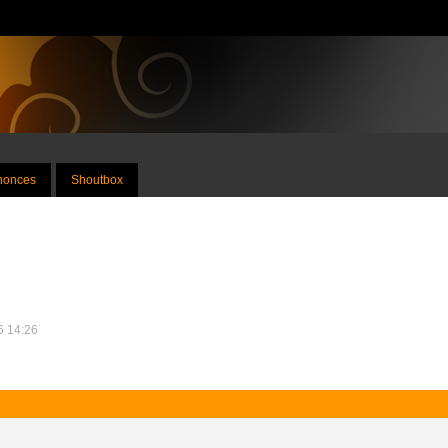
nnonces
Shoutbox
26 14:26