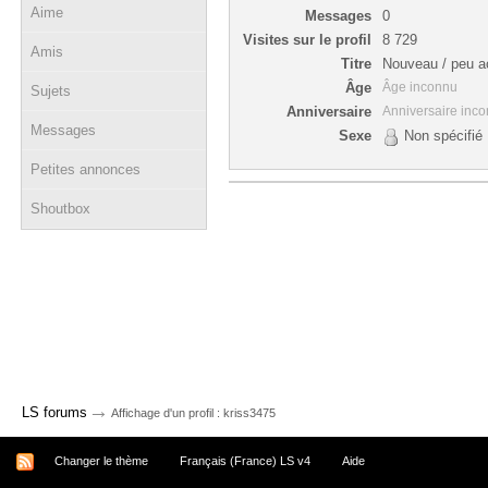
Aime
Messages
0
Visites sur le profil
8 729
Amis
Titre
Nouveau / peu ac
Âge
Âge inconnu
Sujets
Anniversaire
Anniversaire inc
Messages
Sexe
Non spécifié
Petites annonces
Shoutbox
→
LS forums
Affichage d'un profil : kriss3475
Changer le thème
Français (France) LS v4
Aide