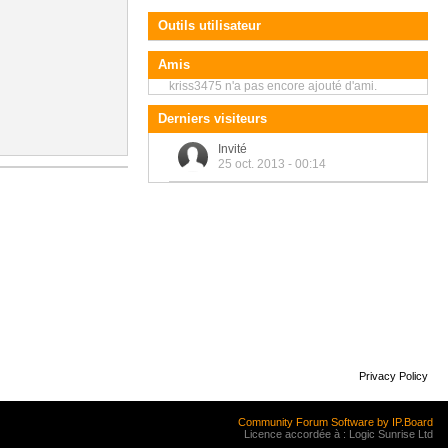
Outils utilisateur
Amis
kriss3475 n'a pas encore ajouté d'ami.
Derniers visiteurs
Invité
25 oct. 2013 - 00:14
Privacy Policy
Community Forum Software by IP.Board
Licence accordée à : Logic Sunrise Ltd